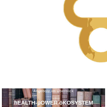
Angebote im Überblick
hEALTH-pOWER öKOSYSTEM