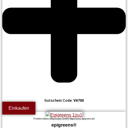
Gutschein Code:
V4700
Einkaufen
Produktmedium ©EpiGreens GmbH/ https://www.epigreens.de/
epigreens®