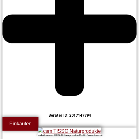
Berater ID:
2017147794
Einkaufen
Produktmedium ©TISSO Naturprodukte GmbH / www.tisso.de